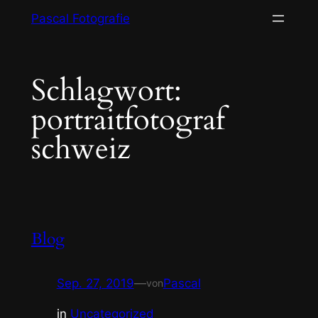
Zum
Pascal Fotografie
Inhalt
springen
Schlagwort:
portraitfotograf
schweiz
Blog
Sep. 27, 2019
—
Pascal
von
in
Uncategorized