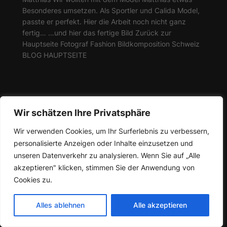
Besonderes umsetzen. Als Sportler und Calida Model,
passte er perfekt. Hier die Arbeit noch nicht ganz
fertig… …und hier das fertige Bild Zurück zur
Hauptseite Fotograf Fashion Bildkomposition Schweiz
BLOG HAUPTSEITE
Wir schätzen Ihre Privatsphäre
Pascal Fotografie
Copyright © 2025-2026
Wir verwenden Cookies, um Ihr Surferlebnis zu verbessern,
personalisierte Anzeigen oder Inhalte einzusetzen und
unseren Datenverkehr zu analysieren. Wenn Sie auf „Alle
akzeptieren" klicken, stimmen Sie der Anwendung von
Cookies zu.
Alles ablehnen
Alle akzeptieren