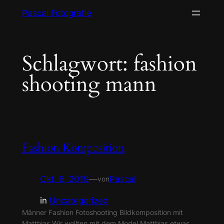
Zum
Pascal Fotografie
Inhalt
springen
Schlagwort:
fashion
shooting mann
Fashion Komposition
Okt. 6, 2019
—
Pascal
von
in
Uncategorized
Männer Fashion Fotoshooting Bildkomposition mit
Matthias Wir wollten mit dem Model Matthias etwas