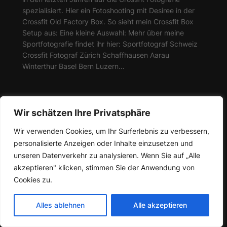
spezialisiert. Hier ein Fotoshooting mit Desiree in der
Crossfit Old Factory Box. So sieht mein Crossfit Box
Setup aus: Eine kleine Auswahl: Mehr über meine
Sportfotografie findet ihr hier: Sportfotograf Schweiz
Crossfit Fotograf Zürich Schaffhausen Aarau
Winterthur Basel Bern Luzern…
Wir schätzen Ihre Privatsphäre
Wir verwenden Cookies, um Ihr Surferlebnis zu verbessern,
Pascal Fotografie
Copyright © 2025-2026
personalisierte Anzeigen oder Inhalte einzusetzen und
unseren Datenverkehr zu analysieren. Wenn Sie auf „Alle
akzeptieren" klicken, stimmen Sie der Anwendung von
Cookies zu.
Alles ablehnen
Alle akzeptieren