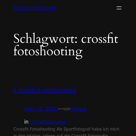
Zum
Pascal Fotografie
Inhalt
springen
Schlagwort:
crossfit
fotoshooting
Crossfit Fotoshooting
Feb. 13, 2020
—
Pascal
von
in
Uncategorized
Crossfit Fotoshooting Als Sportfotograf habe ich mich
in den letzten Jahren auf die Crossfit Fotografie